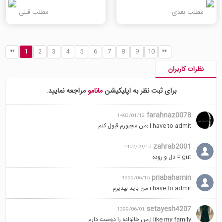
مطلب بعدی
مطلب قبلی
1
2
3
4
5
6
7
8
9
10
نظرات کاربران
برای ثبت نظر به اپلیکیشن
مانامو
مراجعه نمایید.
farahnaz0078
1403/01/12
I have to admit :من مجبورم قبول کنم
zahrab2001
1402/09/10
gut = دل و روده
priabahamin
1399/06/15
i have to admit من باید بپذیرم
setayesh4207
1399/06/01
i like my family.من خانواده را دوست دارم