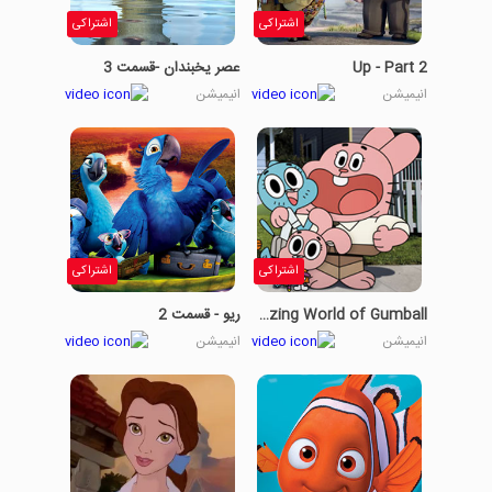
اشتراکی
اشتراکی
Up - Part 2
عصر یخبندان -قسمت 3
انیمیشن
انیمیشن
اشتراکی
اشتراکی
The Amazing World of Gumball
ریو - قسمت 2
انیمیشن
انیمیشن