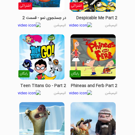
اشتراکی
اشتراکی
Despicable Me Part 2
در جستجوی نمو - قسمت 2
انیمیشن
انیمیشن
رایگان
رایگان
Teen Titans Go - Part 2
Phineas and Ferb Part 2
انیمیشن
انیمیشن