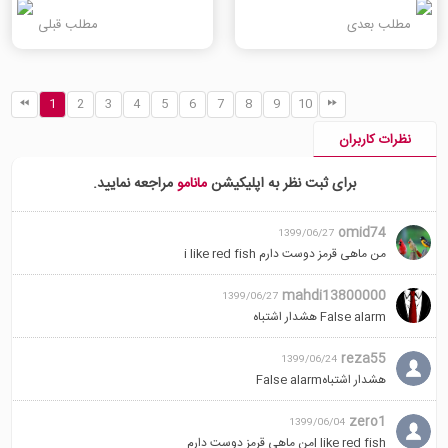
مطلب بعدی
مطلب قبلی
1
2
3
4
5
6
7
8
9
10
نظرات کاربران
برای ثبت نظر به اپلیکیشن
مانامو
مراجعه نمایید.
omid74
1399/06/27
من ماهی قرمز دوست دارم i like red fish
mahdi13800000
1399/06/27
False alarm هشدار اشتباه
reza55
1399/06/24
هشدار اشتباهFalse alarm
zero1
1399/06/04
I like red fishمن ماهی قرمز دوست دارم