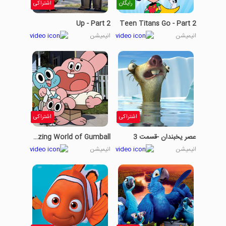
رایگان
اشتراکی
Up - Part 2
Teen Titans Go - Part 2
انیمیشن
انیمیشن
اشتراکی
اشتراکی
عصر یخبندان -قسمت 3
The Amazing World of Gumball
انیمیشن
انیمیشن