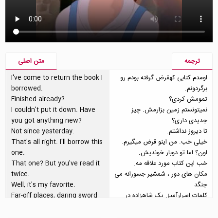
ترجمه
متن اصلی
اومدم کتابی کهقرض گرفته بودم رو
I've come to return the book I
برگردونم.
borrowed.
تمومش کردی؟
Finished already?
نمیتونستم زمین بزارمش. چیز
I couldn't put it down. Have
جدیدی داری؟
you got anything new?
تا دیروز نداشتم.
Not since yesterday.
خیلی خب. من اینو قرض میگیرم.
That's all right. I'll borrow this
اون؟ اما تو دوبار خوندیش.
one.
خب این کتاب مورد علاقه مه.
That one? But you've read it
مکان های دور ، شمشیر جسورانه می
twice.
جنگد
Well, it's my favorite.
کلمات اسرارآمیز. یک شاهزاده در
Far-off places, daring sword
لباس مبدل
fights, magic spells, a prince
اگه انقدر دوسش داری. مال خودت
in disguise.