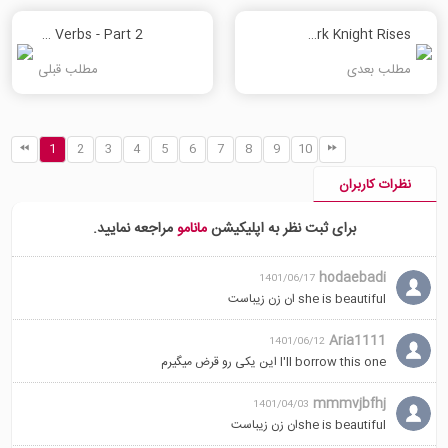
باشه.
If you like it all that much, it's
Auxiliary Verbs - Part 2
The Dark Knight Rises
اما اقا..... من اصرار می کنم که برش
yours.
داری.
But, sir... -I insist.
مطلب بعدی
مطلب قبلی
خیلی خب. ممنونم. خیلی ممنونم.
Well, thank you. Thank you
very much.
1
2
3
4
5
6
7
8
9
10
نظرات کاربران
برای ثبت نظر به اپلیکیشن
مانامو
مراجعه نمایید.
hodaebadi
1401/06/17
she is beautiful ان زن زیباست
Aria1111
1401/06/12
I'll borrow this one این یکی رو قرض میگیرم
mmmvjbfhj
1401/04/03
she is beautifulان زن زیباست