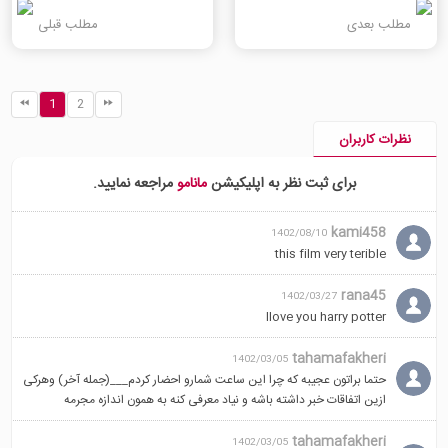
مطلب بعدی
مطلب قبلی
1
2
نظرات کاربران
برای ثبت نظر به اپلیکیشن
مانامو
مراجعه نمایید.
kami458
1402/08/10
this film very terible
rana45
1402/03/27
Ilove you harry potter
tahamafakheri
1402/03/05
حتما براتون عجیبه که چرا این ساعت شمارو احضار کردم___(جمله آخر) وهرکی
ازین اتفاقات خبر داشته باشه و نیاد معرفی کنه به همون اندازه مجرمه
tahamafakheri
1402/03/05