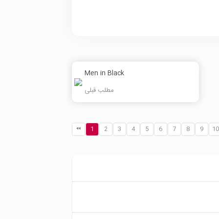
Men in Black
مطلب قبلی
1
2
3
4
5
6
7
8
9
10