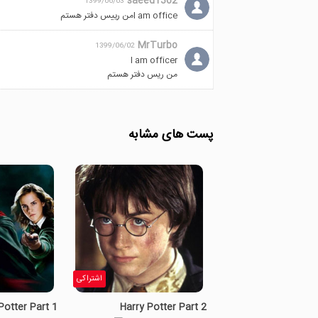
saeed1362
1399/06/03
I am officeمن رییس دفتر هستم
MrTurbo
1399/06/02
I am officer
من ریس دفتر هستم
پست های مشابه
اشتراکی
Potter Part 1
Harry Potter Part 2