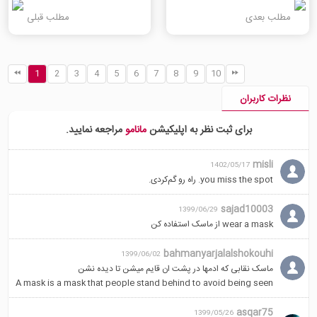
مطلب بعدی
مطلب قبلی
1
2
3
4
5
6
7
8
9
10
نظرات کاربران
برای ثبت نظر به اپلیکیشن
مانامو
مراجعه نمایید.
misli
1402/05/17
you miss the spot. راه رو گم‌کردی.
sajad10003
1399/06/29
wear a mask از ماسک استفاده کن
bahmanyarjalalshokouhi
1399/06/02
ماسک نقابی که ادمها در پشت ان قایم میشن تا دیده نشن
A mask is a mask that people stand behind to avoid being seen
asqar75
1399/05/26