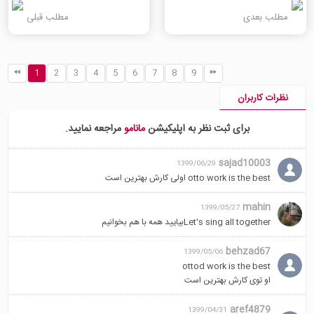
مطلب بعدی
مطلب قبلی
1
2
3
4
5
6
7
8
9
نظرات کاربران
برای ثبت نظر به اپلیکیشن
مانامو
مراجعه نمایید.
sajad10003
1399/06/29
otto work is the best اولی کارش بهترین است
mahin
1399/05/27
Let's sing all togetherبیایید همه با هم بخوانیم
behzad67
1399/05/06
ottod work is the best
او توی کارش بهترین است
aref4879
1399/04/31