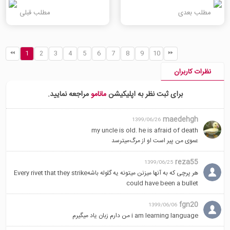
مطلب بعدی
مطلب قبلی
1
2
3
4
5
6
7
8
9
10
نظرات کاربران
برای ثبت نظر به اپلیکیشن
مانامو
مراجعه نمایید.
maedehgh
1399/06/26
my uncle is old. he is afraid of death
عموی من پیر است او از مرگ‌میترسد
reza55
1399/06/25
هر پرچی که به آنها میزنن میتونه یه گلوله باشهEvery rivet that they strike
could have been a bullet
fgn20
1399/06/06
i am learning language من دارم زبان یاد میگیرم