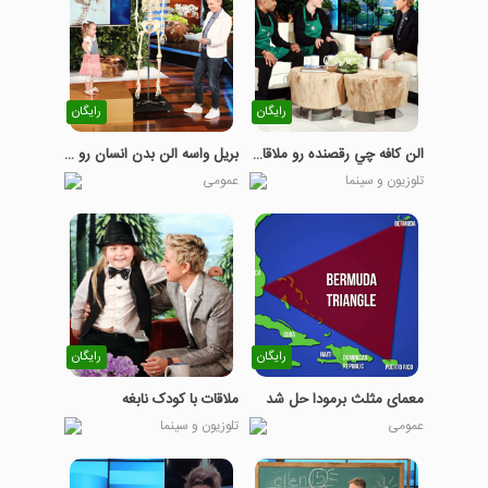
رایگان
رایگان
الن کافه چي رقصنده رو ملاقات ميکنه
بريل واسه الن بدن انسان رو توضيح ميده!
تلوزیون و سینما
عمومی
رایگان
رایگان
معمای مثلث برمودا حل شد
ملاقات با کودک نابغه
عمومی
تلوزیون و سینما