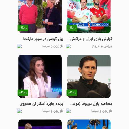
رایگان
رایگان
گزارش بازی ایران و مراکش به زبان انگلیسی
بیل گیتس در سوپر مارکت!
ورزش و تفریح
تلوزیون و سینما
رایگان
رایگان
مصاحبه پاول دوروف (موسس تلگرام) با شبکه سی ان ان
برنده جایزه اسکار ان هسووی
تلوزیون و سینما
تلوزیون و سینما