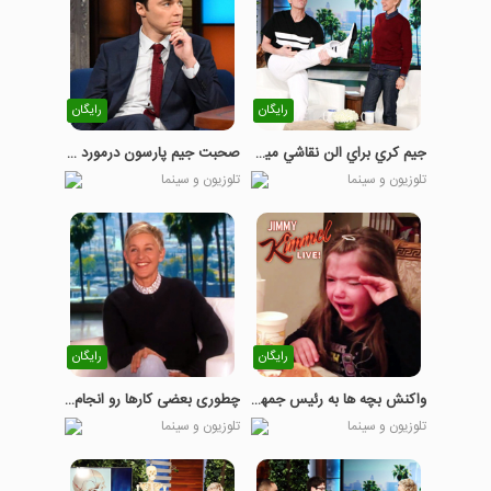
رایگان
رایگان
جيم کري براي الن نقاشي ميکشه
صحبت جیم پارسون درمورد حلقه عروسی - بخش اول
تلوزیون و سینما
تلوزیون و سینما
رایگان
رایگان
واکنش بچه ها به رئیس جمهور شدن ترامپ
چطوری بعضی کارها رو انجام ندیم؟
تلوزیون و سینما
تلوزیون و سینما