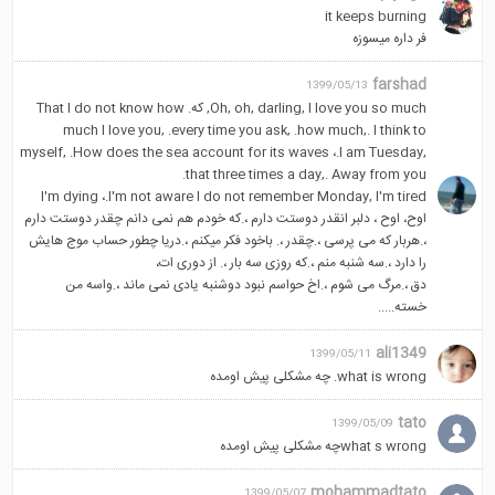
it keeps burning
فر داره میسوزه
farshad
1399/05/13
Oh, oh, darling, I love you so much, که. That I do not know how
much I love you, .every time you ask, .how much,. I think to
myself, .How does the sea account for its waves ،.I am Tuesday,
.that three times a day,. Away from you
I'm dying ،.I'm not aware I do not remember Monday, I'm tired
اوح، اوح ، دلبر انقدر دوستت دارم ،‌.که خودم هم نمی دانم چقدر دوستت دارم
،.هربار که می پرسی ،.چقدر ،. باخود فکر میکنم ،.دریا چطور حساب موج هایش
را دارد ،.سه شنبه منم ،.که روزی سه بار ،. از دوری ات،
دق ،.مرگ می شوم ،.اخ حواسم نبود دوشنبه یادی نمی ماند ،.واسه من
خسته.....
ali1349
1399/05/11
what is wrong. چه مشکلی پیش اومده
tato
1399/05/09
what s wrongچه مشکلی پیش اومده
mohammadtato
1399/05/07