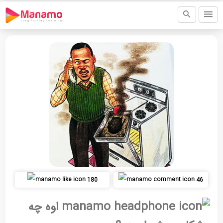
180
46
اوه چه