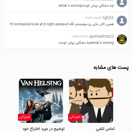
چه مشکلی پیش اومدهwhat s wrong
fgh52
1399/05/04
همین الان یکی رو میفرستم نگاه کنهI'll someone look at it right away
xperiadota22
1399/05/03
what's wrongچه مشکلی پیش اومده
پست های مشابه
اشتراکی
اشتراکی
تماس تلفنی
توضیح در مورد اختراع خود