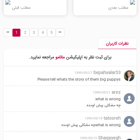
مطلب بعدی
مطلب قبلی
1
2
3
4
5
نظرات کاربران
برای ثبت نظر به اپلیکیشن
مانامو
مراجعه نمایید.
Sepahsalar53
1399/05/27
Please tell whats the story of them big puppys
arez
1399/05/21
what is wrong.
چه مشکلی پیش اومده.
tatooreh
1399/05/18
what is wrongچه مشکلی پیش اومده
Shaqayegh
1399/05/15