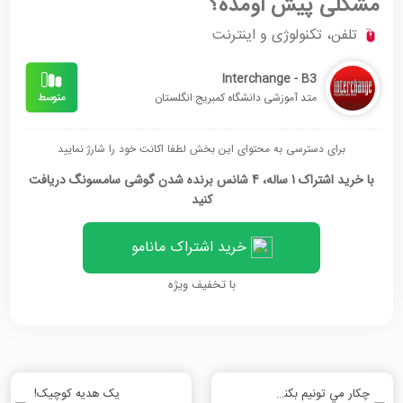
مشکلی پیش اومده؟
تلفن، تکنولوژی و اینترنت
Interchange - B3
متد آموزشی دانشگاه کمبریج انگلستان
برای دسترسی به محتوای این بخش لطفا اکانت خود را شارژ نمایید
با خرید اشتراک 1 ساله، 4 شانس برنده شدن گوشی سامسونگ دریافت
کنید
خرید اشتراک مانامو
با تخفیف ویژه
چكار مي تونيم بكنيم؟
یک هدیه کوچیک!