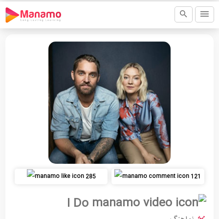
285
121
I Do