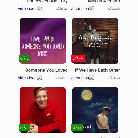
Princesses Don't Cry
Mind Is A Prison
نماهنگ
نماهنگ
اشتراکی
رایگان
Someone You Loved
If We Have Each Other
نماهنگ
نماهنگ
رایگان
رایگان