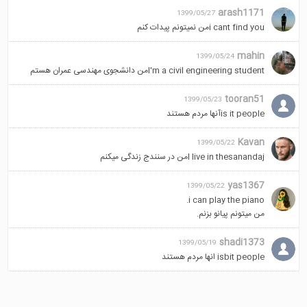
arash1171
1399/05/27
i cant find youمن نمیتونم پیدات کنم
mahin
1399/05/24
I'm a civil engineering studentمن دانشجوی مهندسی عمران هستم
tooran51
1399/05/23
is it peopleآنها مردم هستند
Kavan
1399/05/22
I live in thesanandajمن در سنندج زندگی میکنم
yas1367
1399/05/22
i can play the piano.
من میتونم پیانو بزنم.
shadi1373
1399/05/19
isbit people انها مردم هستند