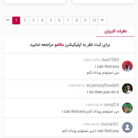
1
2
3
4
5
6
7
8
9
10
نظرات کاربران
برای ثبت نظر به اپلیکیشن
مانامو
مراجعه نمایید.
Aaa7583
1399/10/26
i can find you
من نمیتونم پیدات کنم
aryanseyfizadeh
1399/08/12
l do then just do it
omid74
1399/06/29
من نمیتونم پیدات کنم i can find you
tooran51
1399/06/03
i can find you من نمیتونم پیدات کنم