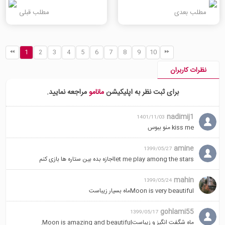
مطلب بعدی
مطلب قبلی
1
2
3
4
5
6
7
8
9
10
نظرات کاربران
برای ثبت نظر به اپلیکیشن
مانامو
مراجعه نمایید.
nadimij1
1401/11/03
kiss me منو ببوس
amine
1399/05/27
let me play among the starsاجازه بده بین ستاره ها بازی کنم
mahin
1399/05/24
Moon is very beautifulماه بسیار زیباست
gohlami55
1399/05/17
ماه شگفت انگیز و زیباستMoon is amazing and beautiful.