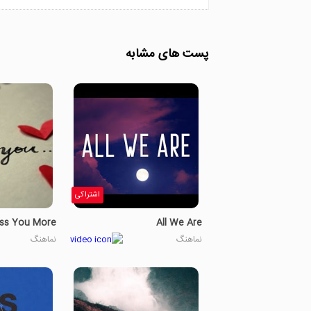
ce
پست های مشابه
اشتراکی
ss You More
All We Are
نماهنگ
نماهنگ