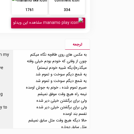
1761
334
مشاهده این ویدئو
ترجمه
به عکس های روی طاقچه نگاه میکنم
on my
چون از وقتی که خودم بودم خیلی وقته
میگذره(دیگه شبیه خودم نیستم)
’ve
یه شمع دیگم سوخت و تموم شد
یه شمع دیگم سوخت و تموم شد
صبرم تموم شده ، خونم به جوش اومده
نیمه راه هیچ وقت موفق نمیشم
ng
ولی برای برگشتن خیلی دیر شده
ولی برای برگشتن خیلی دیر شده
y to
نفسم بند اومده
حالا دیگه هیچ وقت مثل سابق نمیشم
مثل سابق دوباره
خدای من، یادم نمیاد