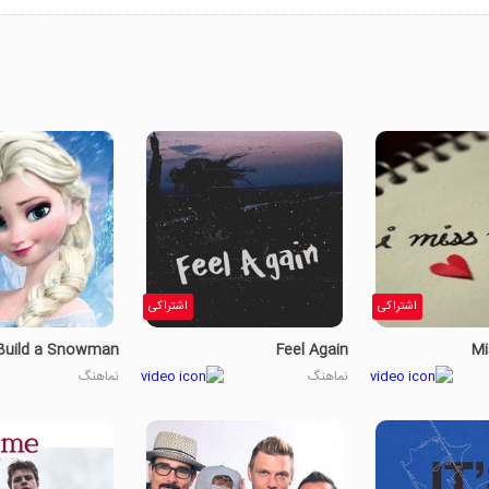
Who I was just last December
Oh my god, look in the mirror
I was young, nothing to fear on
What have I done, how did I get
here?
What have I done?
اشتراکی
اشتراکی
Feel Again
Mi
نماهنگ
نماهنگ