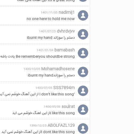
its a great song این اهنگ عالی است
مثل ویل رابینسون گم شدم(بازیگر نقش
اصلی گمشده در فضا)
nadimij1
1401/11/05
مثل یه فضا نورد تو فضا
no one here to hold me now
خدای من، یادم نمیاد
که حتی دسامبر گذشته کی بودم
dvhrdvjvv
1401/07/25
چیکار کردم؟ چطوری رسیدم اینجا؟
دستم را سوزاند iburnt my hand
چیکار کردم؟
خدای من، به اینه نگا میکنم
bamabash
1401/01/04
جوون بودم و از چیزی ترس نداشتم
Be rememberyou shouldbe strong یادت باشه که باید قویباشی
چیکار کردم؟ چطوری رسیدم اینجا؟
Mohamadhosene
چیکار کردم؟
1400/10/05
دستم را سوزاندiburnt my hand
خدای من، یادم نمیاد
که حتی دسامبر گذشته کی بودم
SSS7894m
1400/07/05
که حتی دسامبر گذشته کی بودم
'I don't like this song از این آهنگ خوشم نمی آید
اوه خدای من
ce
خدای من، به اینه نگا میکنم
soulrat
1400/05/03
جوون بودم و از چیزی ترس نداشتم
i like this songاز این اهنگ خوشم می اید
چیکار کردم؟ چطوری رسیدم اینجا؟
چیکار کردم؟
ABOLFAZL129
1399/12/25
I dont like this songاز این آهنگ خوشم نمی آید