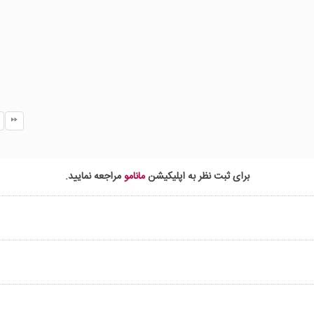
I’ll never be the same again no
Same again now
Oh my god, I can’t remember
Who I was just last December
What have I done, how did I get
here?
What have I done?
Oh my god, look in the mirror
I was young, nothing to fear on
What have I done, how did I get
here?
برای ثبت نظر به اپلیکیشن
مانامو
مراجعه نمایید.
What have I done?
Maybe I was foolish, I guess I 
naive
I didn’t know what I had, and I
thought I had to leave
I wish that I was homeward bo
I wish that I was homeward bo
I’m searching for a signal, holdi
out my phone