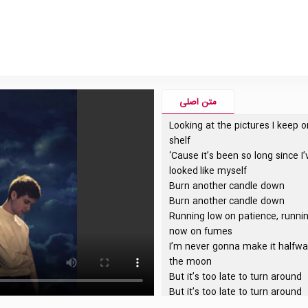
متن اصلی
Looking at the pictures I keep 
shelf
‘Cause it’s been so long since I
looked like myself
Burn another candle down
Burn another candle down
Running low on patience, runni
now on fumes
I’m never gonna make it halfwa
the moon
But it’s too late to turn around
But it’s too late to turn around
I’m running out of oxygen