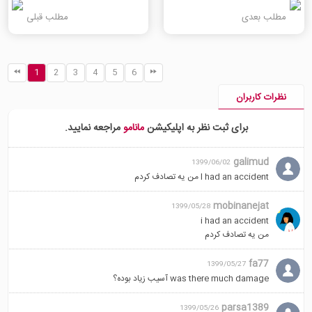
مطلب بعدی
مطلب قبلی
1
2
3
4
5
6
نظرات کاربران
برای ثبت نظر به اپلیکیشن
مانامو
مراجعه نمایید.
galimud
1399/06/02
I had an accident من یه تصادف کردم
mobinanejat
1399/05/28
i had an accident
من یه تصادف کردم
fa77
1399/05/27
was there much damage آسیب زیاد بوده؟
parsa1389
1399/05/26