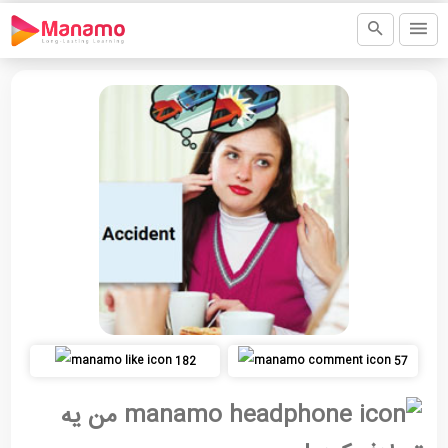
182
57
من یه