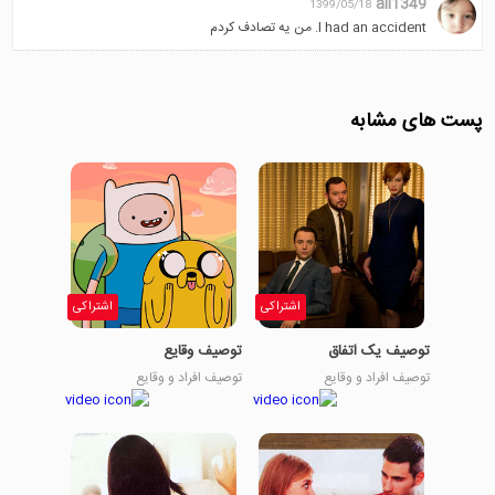
ali1349
1399/05/18
I had an accident. من یه تصادف کردم
پست های مشابه
اشتراکی
اشتراکی
توصیف یک اتفاق
توصیف وقایع
توصیف افراد و وقایع
توصیف افراد و وقایع