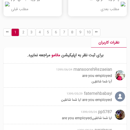
مطلب بعدی
مطلب قبلی
1
2
3
4
5
6
7
8
9
10
نظرات کاربران
برای ثبت نظر به اپلیکیشن
مانامو
مراجعه نمایید.
mansoorehRezaeian
1399/06/04
are you employed
آیا شما شاغلین
fatemehbabayi
1399/05/29
are you employed ایا شما شاغلین
pp5787
1399/05/26
ایا شما شاغلینare you employed