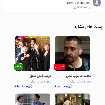
are you employed.
ایا شما شاغلین.
پست های مشابه
اشتراکی
رایگان
مکالمه در مورد شغل
طریقه گفتن شغل
شغل و سبک زندگی
شغل و سبک زندگی