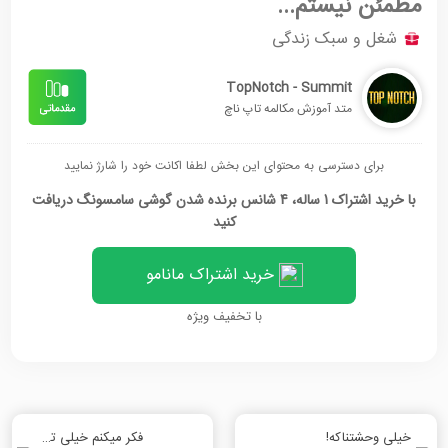
مطمئن نیستم...
شغل و سبک زندگی
TopNotch - Summit
متد آموزش مکالمه تاپ ناچ
برای دسترسی به محتوای این بخش لطفا اکانت خود را شارژ نمایید
با خرید اشتراک 1 ساله، 4 شانس برنده شدن گوشی سامسونگ دریافت
کنید
خرید اشتراک مانامو
با تخفیف ویژه
خیلی وحشتناکه!
فکر میکنم خیلی ترسناکه.