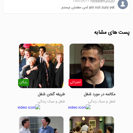
hossien2020
1399/05/17
I am not sury yetمن مطمئن نیستم
پست های مشابه
اشتراکی
رایگان
مکالمه در مورد شغل
طریقه گفتن شغل
شغل و سبک زندگی
شغل و سبک زندگی