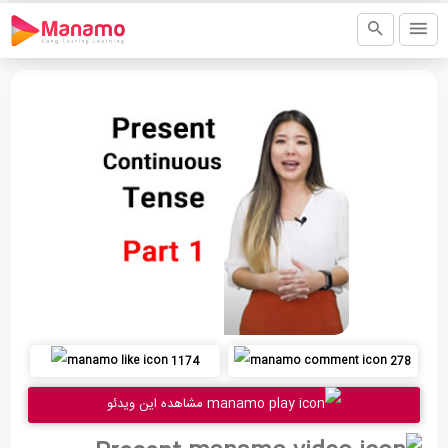
1174
278
مشاهده این ویدئو