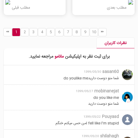
مطلب بعدی
مطلب قبلی
1
2
3
4
5
6
7
8
9
10
نظرات کاربران
برای ثبت نظر به اپلیکیشن
مانامو
مراجعه نمایید.
sasan60
1399/05/30
شما منو دوست داریدdo youlike me
mobinanejat
1399/05/27
do you like me
شما منو دوست دارید
Pouyasd
1399/05/22
I fell like I'm stupidمن حس میکنم خنگم
shilahagh
1399/05/20