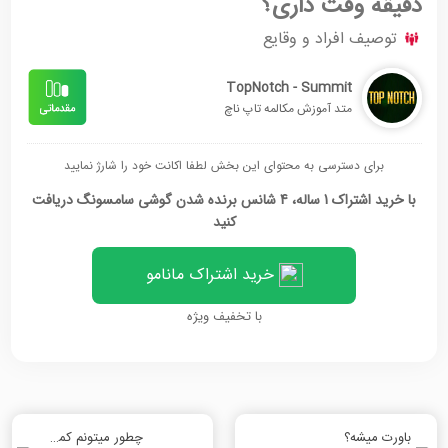
دقیقه وقت داری؟
توصیف افراد و وقایع
TopNotch - Summit
متد آموزش مکالمه تاپ ناچ
برای دسترسی به محتوای این بخش لطفا اکانت خود را شارژ نمایید
با خرید اشتراک 1 ساله، 4 شانس برنده شدن گوشی سامسونگ دریافت
کنید
خرید اشتراک مانامو
با تخفیف ویژه
باورت میشه؟
چطور میتونم کمک کنم؟