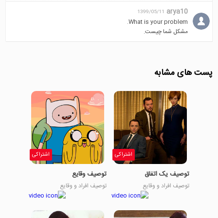
arya10
1399/05/11
What is your problem.
مشکل شما چیست.
پست های مشابه
اشتراکی
اشتراکی
توصیف یک اتفاق
توصیف وقایع
توصیف افراد و وقایع
توصیف افراد و وقایع