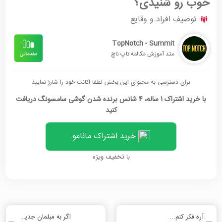
خوب رو شنیدی؟
توصیف افراد و وقایع
TopNotch - Summit
متد آموزش مکالمه تاپ ناچ
برای دسترسی به محتوای این بخش لطفا اکانت خود را شارژ نمایید
با خرید اشتراک 1 ساله، 4 شانس برنده شدن گوشی سامسونگ دریافت
کنید
خرید اشتراک مانامو
با تخفیف ویژه
آره فکر کنم...
اگر به مبلمان جدید نیاز داشتی به کجا میرفتی؟