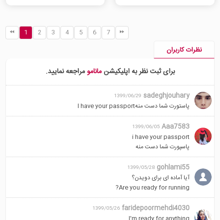
1
2
3
4
5
6
7
نظرات کاربران
برای ثبت نظر به اپلیکیشن
مانامو
مراجعه نمایید.
sadeghjouhary
1399/06/29
پاستورت شما دست منهl have your passport
Aaa7583
1399/06/05
i have your passport
پاسپورت شما دست منه
gohlami55
1399/05/28
آیا آماده ای برای دویدن؟
Are you ready for running?
faridepoormehdi4030
1399/05/26
I'm ready for anything