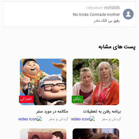
mrh006
1399/05/07
No tricks Comrade mother
رفیق بی کلک مادر
پست های مشابه
رایگان
اشتراکی
برنامه رفتن به تعطیلات
مکالمه در مورد سفر
گردش و سفر
گردش و سفر