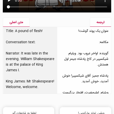
ترجمه
متن اصلی
عنوان:یک پوند گوشت!
Title: A pound of flesh!
مکالمه:
Conversation text:
گوینده: اواخر غروب بود. ویلیام
Narrator: It was late in the
شیکسپیر در کاخ پادشاه جیمز اول
evening. William Shakespeare
هستش.
is at the palace of King
James I.
پادشاه جمیز: آقای شیکسپیر! خوش
آمدید، خوش آمدید.
King James: Mr Shakespeare!
Welcome, welcome.
ویلیام: اعلیحضرت، افتخار بزرگیست
برای من که برای بار دوم تاجر ونیس
Will: Your majesty, it is a great
را اجرا کنم.
honour to perform The
Merchant of Venice for you a
جشن تولد مارکوس!
لطفا به شایعات گوش ندید