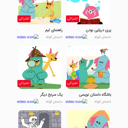
Will: Yes, your majesty.
اشتراکی
اشتراکی
The Queen: Ooh, the play is
starting. Now do stay awake
پری دریایی بودن
راهنمای تیم
this time, dear…
داستان کوتاه
داستان کوتاه
King James: To sleep, or not
to sleep: that is the question…
اشتراکی
اشتراکی
باشگاه داستان نویسی
یک سرنخ دیگر
داستان کوتاه
داستان کوتاه