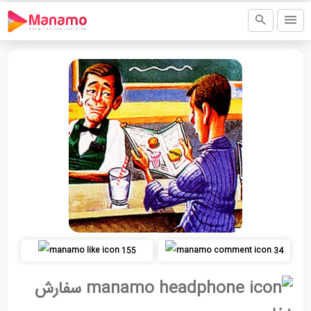
155
34
سفارش