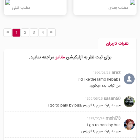
مطلب بعدی
مطلب قبلی
1
2
3
4
نظرات کاربران
برای ثبت نظر به اپلیکیشن
مانامو
مراجعه نمایید.
arez
1399/05/28
I'd like the lamb kebabs.
من کباب بده میخورم.
sasan60
1399/05/25
من به پارک میرم با اتوبوسi go to park by bus
mohi73
1399/05/24
i go to park by bus
من به پارک میرم با اتوبوس