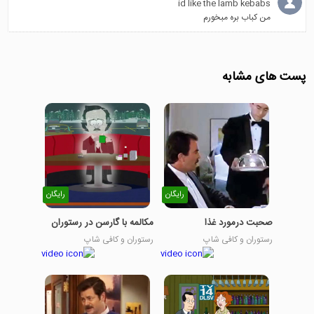
id like the lamb kebabs
من کباب بره مبخورم
پست های مشابه
رایگان
رایگان
صحبت درمورد غذا
مکالمه با گارسن در رستوران
رستوران و کافی شاپ
رستوران و کافی شاپ