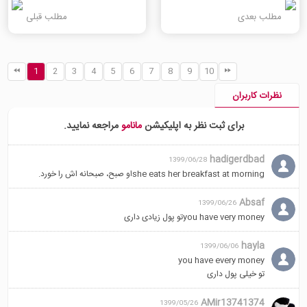
مطلب بعدی
مطلب قبلی
1
2
3
4
5
6
7
8
9
10
نظرات کاربران
برای ثبت نظر به اپلیکیشن
مانامو
مراجعه نمایید.
hadigerdbad
1399/06/28
she eats her breakfast at morningاو صبح، صبحانه اش را خورد.
Absaf
1399/06/26
you have very moneyتو پول زیادی داری
hayla
1399/06/06
you have every money
تو خیلی پول داری
AMir13741374
1399/05/26