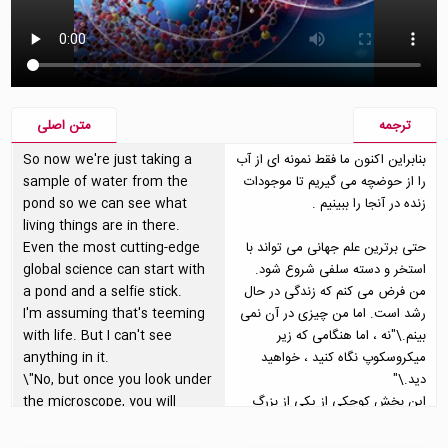
ترجمه
متن اصلی
بنابراین اکنون ما فقط نمونه ای از آب
So now we're just taking a
را از حوضچه می گیریم تا موجودات
sample of water from the
زنده در آنجا را ببینیم .
pond so we can see what
living things are in there.
حتی برترین علم جهانی می تواند با
Even the most cutting-edge
استخر و دسته سلفی شروع شود.
global science can start with
من فرض می کنم که زندگی در حال
a pond and a selfie stick.
رشد است. اما من چیزی در آن نمی
I'm assuming that's teeming
بینم.\"نه ، اما هنگامی که زیر
with life. But I can't see
میکروسکوپ نگاه کنید ، خواهید
anything in it.
دید.\"
\"No, but once you look under
این بخش کوچکی از یکی از بزرگ
the microscope, you will
ترین پروژه های علمی تا کنون است
see.\"
- برای خواندن DNA تمام زندگی غیر
This is a tiny part of one of