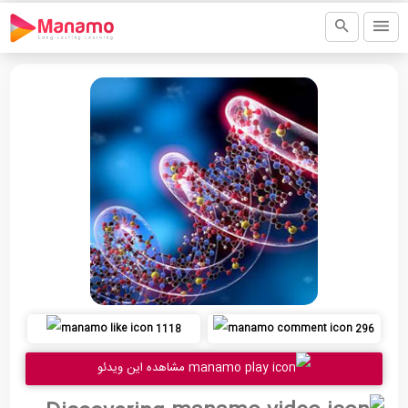
1118
296
مشاهده این ویدئو