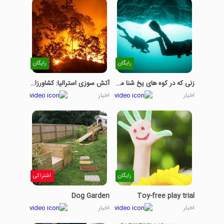
رایگان
رایگان
زنی که در کوه های یخ شنا می کند
آتش سوزی استرالیا: کشاورزان با ضرر مواجه هستند
اخبار
اخبار
رایگان
اشتراکی
Dog Garden
Toy-free play trial
اخبار
اخبار