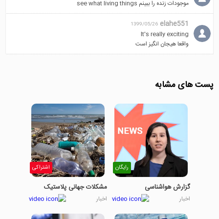
thousand species. [It's] part of
موجودات زنده را ببینم see what living things
a global effort to sequence
one and a half million living
elahe551
1399/05/26
things - with the results free
It's really exciting
واقعا هیجان انگیز است
for all to use.
پست های مشابه
رایگان
اشتراکی
گزارش هواشناسی
مشکلات جهانی پلاستیک
اخبار
اخبار