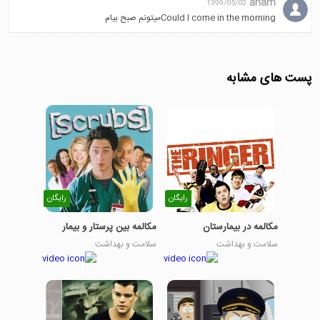
anam
1399/05/02
Could I come in the morningمیتونم صبح بیام
پست های مشابه
رایگان
رایگان
مکالمه در بیمارستان
مکالمه بین پرستار و بیمار
سلامت و بهداشت
سلامت و بهداشت