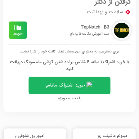
گرفتن از دکتر
سلامت و بهداشت
TopNotch - B3
متد آموزش مکالمه تاپ ناچ
برای دسترسی به محتوای این بخش لطفا اکانت خود را شارژ نمایید
با خرید اشتراک 1 ساله، 4 شانس برنده شدن گوشی سامسونگ دریافت
کنید
خرید اشتراک مانامو
با تخفیف ویژه
میتونم ماشینت رو قرض بگیرم؟
امروز روز شلوغی بود!