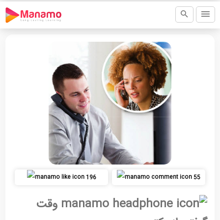
196
55
وقت