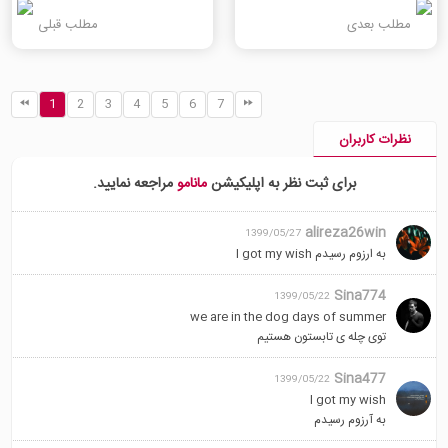
مطلب بعدی
مطلب قبلی
1
2
3
4
5
6
7
نظرات کاربران
برای ثبت نظر به اپلیکیشن
مانامو
مراجعه نمایید.
alireza26win
1399/05/27
به ارزوم رسیدم I got my wish
Sina774
1399/05/22
we are in the dog days of summer
توی چله ی تابستون هستیم
Sina477
1399/05/22
I got my wish
به آرزوم رسیدم