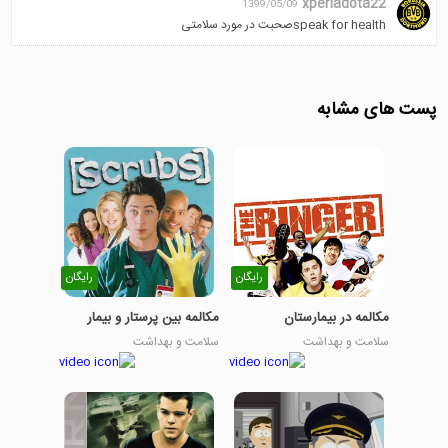
xperiadota22
1399/05/09
speak for healthصحبت در مورد سلامتی
پست های مشابه
رایگان
رایگان
مکالمه در بیمارستان
مکالمه بین پرستار و بیمار
سلامت و بهداشت
سلامت و بهداشت