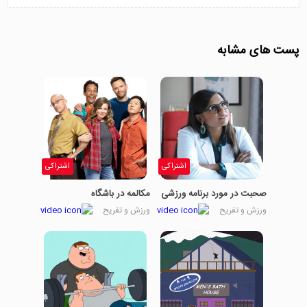
همینطور در مورد اینکه آیا ایران هنوز
for joy but is it too soon
امید داره یا نه
There's little doubt about that
پرتغال امشب اصلا نتونسته راحت
and there's a little doubt that
پست های مشابه
باشه
Iran's still have hope
حمله از آزمون شروع میشه و پرتغال
Portugal have never been
دوباره به درد سر میوفته، آیا این گل
able to relax tonight
میشه
It's on by Azmoon and
پاتریشیا از دروازه اومده بیرون و توپ
Portugal looking trouble again
اشتراکی
اشتراکی
میخوره به کنار تور بیرونی دروازه
is this the moment
صحبت در مورد برنامه ورزشی
مکالمه در باشگاه
تمام میشه همه چیز اینجا در
Where Patricia's off his line
ورزش و تفریح
ورزش و تفریح
سارانسک
and is into the side netting on
the far side of the ground
ایران 1 پرتغال 1
It's all over it's finished here in
Saransk
Iran one Portugal one