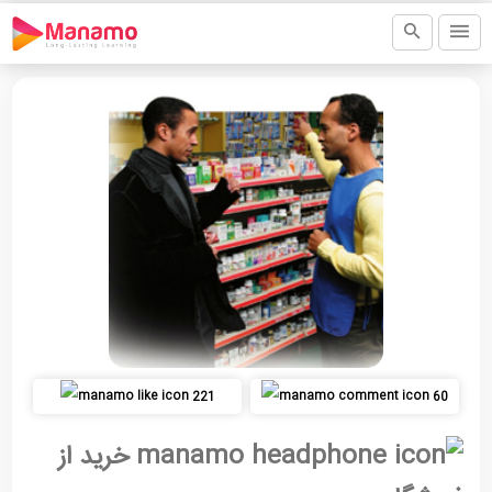
221
60
خرید از