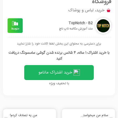
فروشگاه
خرید، لباس و پوشاک
TopNotch - B2
متد آموزش مکالمه تاپ ناچ
برای دسترسی به محتوای این بخش لطفا اکانت خود را شارژ نمایید
با خرید اشتراک 1 ساله، 4 شانس برنده شدن گوشی سامسونگ دریافت
کنید
خرید اشتراک مانامو
با تخفیف ویژه
سلام من میخواستم یه وقت بگیرم!
من یه تصادف کردم!