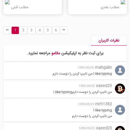
مطلب بعدی
مطلب قبلی
1
2
3
4
5
6
نظرات کاربران
برای ثبت نظر به اپلیکیشن
مانامو
مراجعه نمایید.
mahgalin
1399/06/03
I like typing من تایپ کردن را دوست دارم
saeed25
1399/06/02
من تایپ کردن را دوست دارمl like typing
mrh1382
1399/05/24
I like typing
من تایپ کردن را دوست دارم
saeed25
1399/05/22