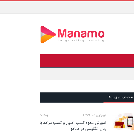
محبوب ترین ها
فروردین 28, 1399
53
آموزش نحوه کسب امتیاز و کسب درآمد با
زبان انگلیسی در مانامو