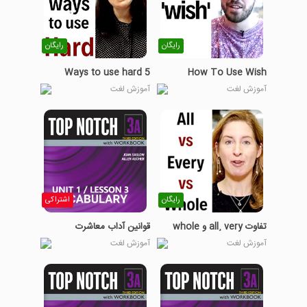
رایگان
رایگان
5 Ways to use hard
How To Use Wish
آموزش لغت
آموزش لغت
رایگان
اشتراکی
تفاوت all¸ very و whole
قوانین آداب معاشرت
آموزش لغت
آموزش لغت