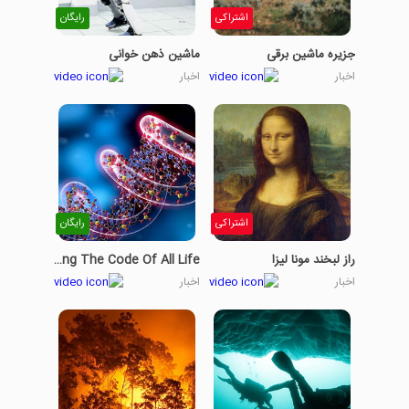
اشتراکی
رایگان
جزیره ماشین برقی
ماشین ذهن خوانی
اخبار
اخبار
اشتراکی
رایگان
راز لبخند مونا لیزا
Discovering The Code Of All Life
اخبار
اخبار