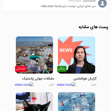
zxcvbnk
1399/05/07
من غذای ایرانی دوست دارم i like irani food
پست های مشابه
رایگان
اشتراکی
گزارش هواشناسی
مشکلات جهانی پلاستیک
اخبار
اخبار