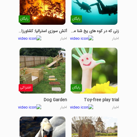
رایگان
رایگان
زنی که در کوه های یخ شنا می کند
آتش سوزی استرالیا: کشاورزان با ضرر مواجه هستند
اخبار
اخبار
رایگان
اشتراکی
Dog Garden
Toy-free play trial
اخبار
اخبار