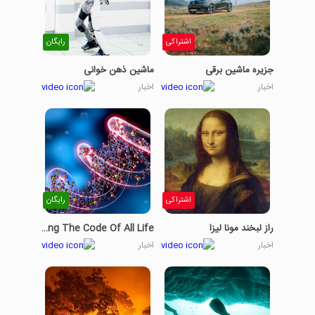
اشتراکی
رایگان
جزیره ماشین برقی
ماشین ذهن خوانی
اخبار
اخبار
اشتراکی
رایگان
راز لبخند مونا لیزا
Discovering The Code Of All Life
اخبار
اخبار