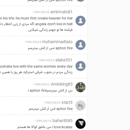
i aphon fireمن از آتش میترسم
to get
eed
amirmahdi1
1399/05/28
his life, he must first create heaven for her.
angela don’t live in hell.اگه مردی از زنی انتظار داره که تو زندگیش یه فرشته باشه، اول باید براش یه بهشت بسازه...
nd
فرشته ها تو جهنم زندگی نمیکنن...
to
mohammadtato
1399/05/28
i aphon fireمن از اتش میترسم
elahe551
1399/05/25
stralia live with the same worries every day.
at
زندگی مردم در جنوب شرقی استرالیا، هر روز با همین ن
as
Aminking83
1399/05/23
till
من از اتش میترسمi aphon fire
 could
d of
start5
1399/05/20
I aphor fireمن از اتش میترسم
bahar8085
1399/05/16
i love koalas من عاشق کوآلا ها هستم