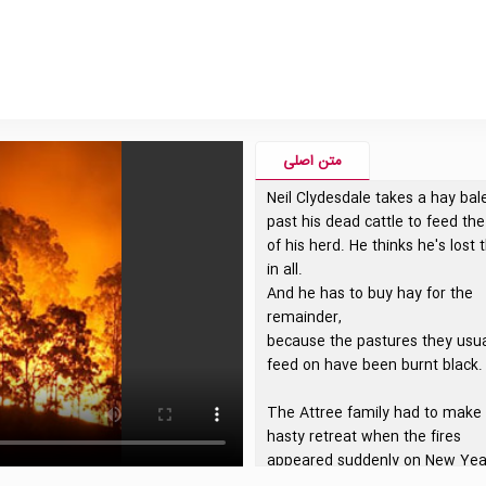
متن اصلی
Neil Clydesdale takes a hay bal
past his dead cattle to feed the
of his herd. He thinks he's lost t
in all.
And he has to buy hay for the
remainder,
because the pastures they usua
feed on have been burnt black.
The Attree family had to make
hasty retreat when the fires
appeared suddenly on New Yea
Day.