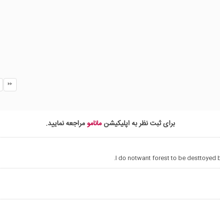
Belinda Attree, farmer
Probably for a good hundred m
or so we were driving through 
flames on both sides of the roa
When they returned,
they were faced with eleven d
cattle and another nine were s
badly injured they had to be
euthanised.
برای ثبت نظر به اپلیکیشن
مانامو
مراجعه نمایید.
Belinda Attree, farmer
They must've just been in so 
pain and that's… that's what's re
really hard.
Really, really hard.
They're relying on donated hay 
the rest of the herd.