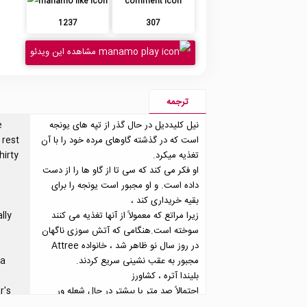
1237
307
مشاهده این ویدئو
ترجمه
نیل کلیددیل در حال گذر از تپه های یونجه
e
است که در گذشته گاوهای مرده خود را با آن
 rest
تغذیه میکرد.
hirty
او فکر می کند که سی تا از گاو ها را از دست
داده است. و او مجبور است یونجه را برای
بقیه خریداری کند ،
زیرا مراتع که معمولاً از آنها تغذیه می کنند
lly
سوخته است.هنگامی که آتش سوزی ناگهان
در روز سال نو ظاهر شد ، خانواده Attree
مجبور به عقب نشینی سریع کردند.
 a
بلیندا آتره ، کشاورز
احتمالاً صد متر یا بیشتر در حال شعله ور
r's
شدن در هر دو طرف جاده هست.