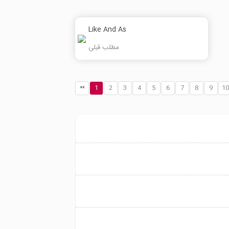
Like And As
مطلب قبلی
1
2
3
4
5
6
7
8
9
10