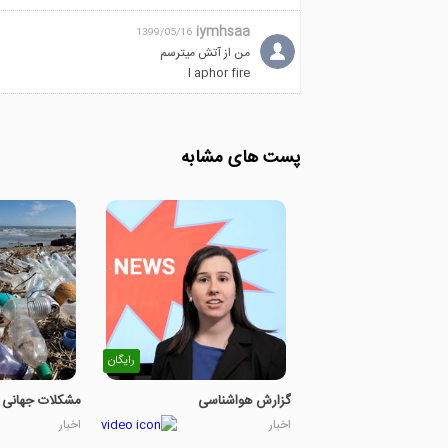
iymhsaa
1399/05/16
من از آتش میترسم
I aphor fire
پست های مشابه
رایگان
گزارش هواشناسی
مشکلات جهانی 
اخبار
اخبار