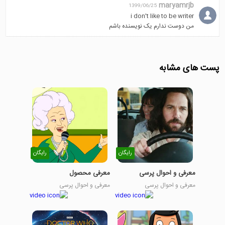
maryamrjb
1399/06/25
i don't like to be writer
من دوست ندارم یک نویسنده باشم
پست های مشابه
رایگان
رایگان
معرفی و احوال پرسی
معرفی محصول
معرفی و احوال پرسی
معرفی و احوال پرسی