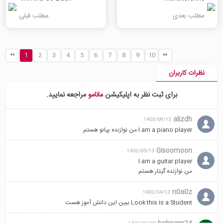
من با این مرد از مسیرها عبور کردم.
SETI, man. That's fringe.
I've crossed paths with this
مطلب بعدی
مطلب قبلی
guy.
1
2
3
4
5
6
7
8
9
10
نظرات کاربران
برای ثبت نظر به اپلیکیشن
مانامو
مراجعه نمایید.
alizdh
1403/09/13
l am a piano player من نوازنده پیانو هستم
Gisoomoon
1402/05/13
I am a guitar player
من نوازنده گیتار هستم
n0a0z
1402/04/12
Look this is a Student ببین این دانش آموز هست