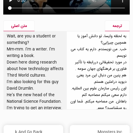
ترجمه
متن اصلی
یه لحظه وایسا، تو دانش آموز یا
Wait, are you a student or
همچین چیزایی؟
something?
خب. من نویسندم. دارم یه کتاب می
Mm-mm. I'm a writer. I'm
نویسم.
writing a book.
در مورد تحقیقاتی دررابطه با تأثیر
Down here doing research
فناوری بر فرهنگهای جهان سومه .
about how technology affects
هم پنین من دنبال این مرد یعنی
Third World cultures.
دیوید دراملین هستم.
I'm also looking for this guy
اون رئیس سازمان علوم بین المللیه.
David Drumlin.
دارم سعی میکنم مصاحبه کنم
He's the new head of the
باهاش. من مصاحبه میکنم. شما اون
National Science Foundation.
رو میشناسید؟ ممم.
I'm trying to get an interview.
میتونی اینو بگی.
I take it you know him? Mm-
هی مرد، تحقیقات SETI. این یه
hm.
حاشیه است
You could say that.
How To Use Come Back And Go Back
Monsters.Inc