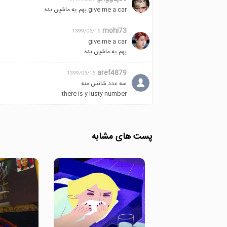
give me a car بهم یه ماشین بده
mohi73
1399/05/16
give me a car
بهم یه ماشین بده
aref4879
1399/05/15
سه عدد شانس منه
there is y lusty number
پست های مشابه