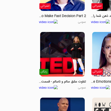
اشتراکی
اشتراکی
چگونه کتاب می توانند ذهن شما را باز کنند قسمت اول
How To Make Fast Decision Part 2
عمومی
اشتراکی
رایگان
How To Embrace Emotions At Work - Part 1
تفاوت عشق سالم و ناسالم - قسمت 1
عمومی