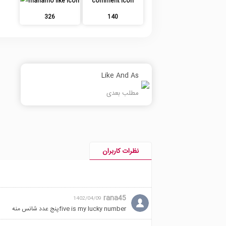
326
140
Like And As
مطلب بعدی
نظرات کاربران
rana45
1402/04/09
five is my lucky numberپنج عدد شانس منه