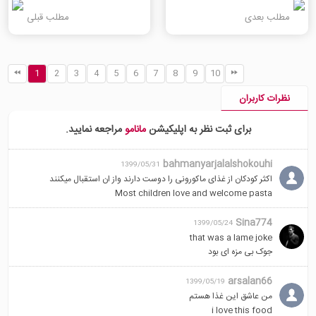
مطلب بعدی
مطلب قبلی
1
2
3
4
5
6
7
8
9
10
نظرات کاربران
برای ثبت نظر به اپلیکیشن
مانامو
مراجعه نمایید.
bahmanyarjalalshokouhi
1399/05/31
اکثر کودکان از غذای ماکورونی را دوست دارند واز ان استقبال میکنند
Most children love and welcome pasta
Sina774
1399/05/24
that was a lame joke
جوک بی مزه ای بود
arsalan66
1399/05/19
من عاشق این غذا هستم
i love this food