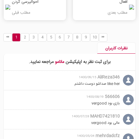
افعال
احوالپرسی کردن
مطلب بعدی
مطلب قبلی
1
2
3
4
5
6
7
8
9
10
نظرات کاربران
برای ثبت نظر به اپلیکیشن
مانامو
مراجعه نمایید.
AliReza346
1400/09/15
like her صداشو دوست داشتم
566606
1400/08/19
بازی بود vergood
MAHD7421810
1400/07/28
عالی بود vergood
mehrdadcfz
1400/05/04