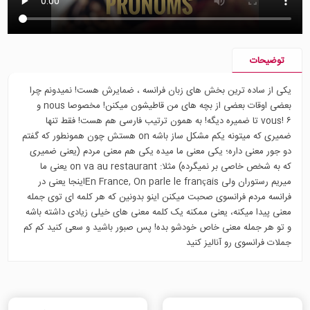
توضیحات
یکی از ساده ترین بخش های زبان فرانسه ، ضمایرش هست! نمیدونم چرا
بعضی اوقات بعضی از بچه های من قاطیشون میکنن! مخصوصا nous و
vous! ۶ تا ضمیره دیگه! به همون ترتیب فارسی هم هست! فقط تنها
ضمیری که میتونه یکم مشکل ساز باشه on هستش چون همونطور که گفتم
دو جور معنی داره؛ یکی معنی ما میده یکی هم معنی مردم (یعنی ضمیری
که به شخص خاصی بر نمیگرده) مثلا: on va au restaurant یعنی ما
میریم رستوران ولی En France, On parle le françaisاینجا یعنی در
فرانسه مردم فرانسوی صحبت میکنن اینو بدونین که هر کلمه ای توی جمله
معنی پیدا میکنه، یعنی ممکنه یک کلمه معنی های خیلی زیادی داشته باشه
و تو هر جمله معنی خاص خودشو بده! پس صبور باشید و سعی کنید کم کم
جملات فرانسوی رو آنالیز کنید