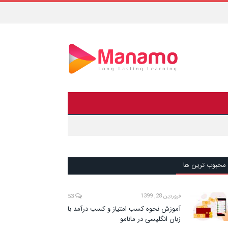
محبوب ترین ها
فروردین 28, 1399
53
آموزش نحوه کسب امتیاز و کسب درآمد با
زبان انگلیسی در مانامو